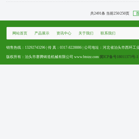
共2491条 当前250/250页
网站首页
产品展示
资讯中心
关于我们
联系我们
销售热线：13292743296 | 传 真：0317-8228886 | 公司地址：河北省泊头市西环工
版权所有：泊头市赛腾铸造机械有限公司 www.btstzz.com
冀ICP备号18011373号-1